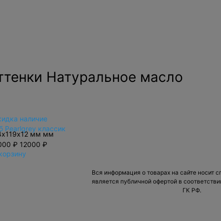
ттенки Натуральное масло
кидка
наличие
б Pearlgrey классик
4х119x12 мм мм
000 ₽
12000 ₽
корзину
Вся информация о товарах на сайте носит с
является публичной офертой в соответствии
ГК РФ.