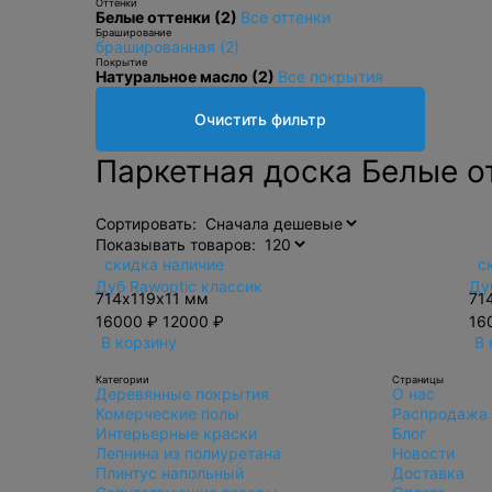
Оттенки
Белые оттенки (2)
Все оттенки
Браширование
брашированная (2)
Покрытие
Натуральное масло (2)
Все покрытия
Очистить фильтр
Паркетная доска Белые о
Сортировать:
Показывать товаров:
скидка
наличие
с
Дуб Rawoptic классик
Ду
714х119x11 мм
71
16000 ₽
12000 ₽
16
В корзину
В 
Категории
Страницы
Деревянные покрытия
О нас
Комерческие полы
Распродажа
Интерьерные краски
Блог
Лепнина из полиуретана
Новости
Плинтус напольный
Доставка