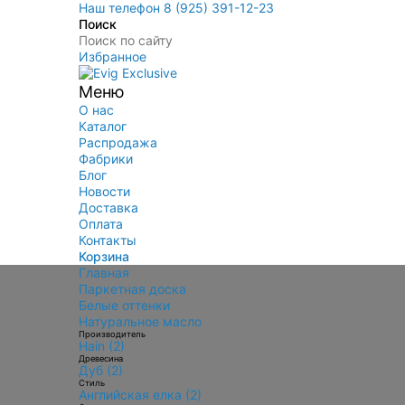
Наш телефон 8 (925) 391-12-23
Поиск
Избранное
Меню
О нас
Каталог
Распродажа
Фабрики
Блог
Новости
Доставка
Оплата
Контакты
Корзина
Главная
Паркетная доска
Белые оттенки
Натуральное масло
Производитель
Hain (2)
Древесина
Дуб (2)
Стиль
Английская елка (2)